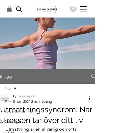
Inlägg
Alla
Lyckoreceptet
Alla
8 nov. 2024
2 min läsning
Utmattningssyndrom: När
Yoga & träning
stressen tar över ditt liv
Massage
Utmattning är en allvarlig och ofta 
Hälsa