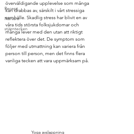
överväldigande upplevelse som många 
Recept
kan drabbas av, särskilt i vårt stressiga 
samhälle. Skadlig stress har blivit en av 
Närvaro
våra tids största folksjukdomar och 
stjärntecken
många lever med den utan att riktigt 
reflektera över
det. De symptom som 
följer med utmattning kan variera från 
person till person, men det finns flera 
vanliga tecken att vara uppmärksam på.
Yoga avslappning