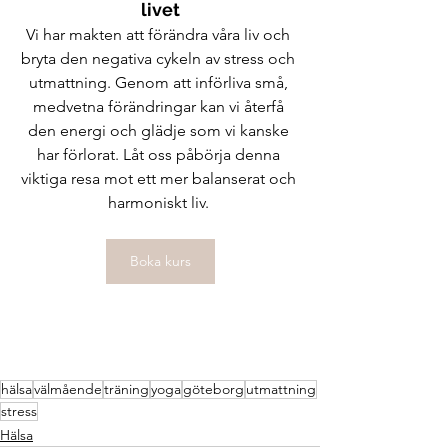
livet
Vi har makten att förändra våra liv och 
bryta den negativa cykeln av stress och 
utmattning. Genom att införliva små, 
medvetna förändringar kan vi återfå 
den energi och glädje som vi kanske 
har förlorat. Låt oss påbörja denna 
viktiga resa mot ett mer balanserat och 
harmoniskt liv. 
Boka kurs
hälsa
välmående
träning
yoga
göteborg
utmattning
stress
Hälsa