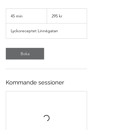
295
svenska
45 min
4
295 kr
kronor
5
m
Lyckoreceptet Linnégatan
i
n
Boka
Kommande sessioner