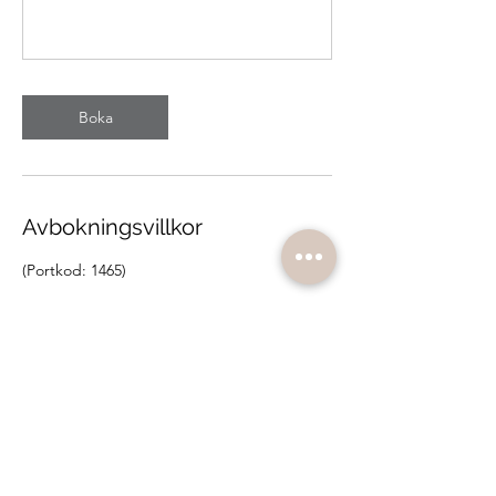
Boka
Avbokningsvillkor
(Portkod: 1465)
Vår avbokningspolicy för klasser är 6 timmar.
Vid avbokning senare än så eller vid
uteblivet besök debiteras du 100 kr.
OBS! Andra avbokningregler gäller event,
privata gruppbokningar och de aktiviteter
som inte avser klasser på klasschemat.