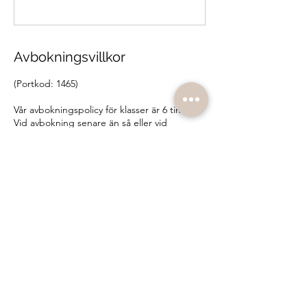
Avbokningsvillkor
(Portkod: 1465)
Vår avbokningspolicy för klasser är 6 timmar.
Vid avbokning senare än så eller vid
uteblivet besök debiteras du 100 kr.
OBS! Andra avbokningregler gäller event,
privata gruppbokningar och de aktiviteter
som inte avser klasser på klasschemat.
Kontaktuppgifter
Lyckoreceptet, Linnégatan, Göteborg,
Sverige
0317304708