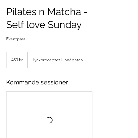
Pilates n Matcha -
Self love Sunday
Eventpass
450
svenska
450 kr
Lyckoreceptet Linnégatan
kronor
Kommande sessioner