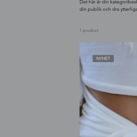
Det här är din kategoribe
din publik och dra ytterli
1 product
NYHET