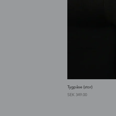
Tygpåse (stor)
Price
SEK 349.00