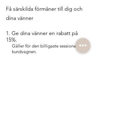
Få särskilda förmåner till dig och
dina vänner
Ge dina vänner en rabatt på
15%.
Gäller för den billigaste sessionen i
kundvagnen.
Få en rabatt på 20% för varje vän
som köper ett paket.
Gäller för den billigaste sessionen i
kundvagnen.
Logga in för att värva
754254273436518