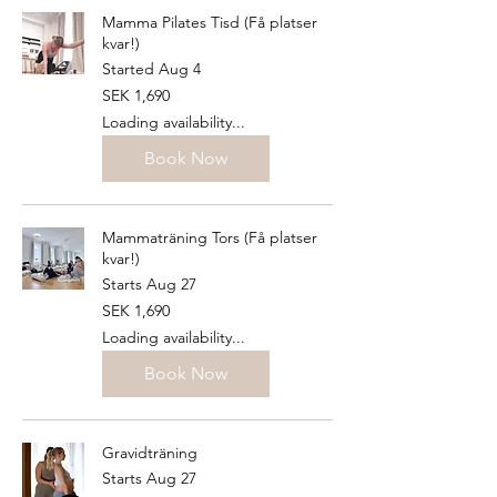
Mamma Pilates Tisd (Få platser
kvar!)
Started Aug 4
1,690
SEK 1,690
Swedish
kronor
Loading availability...
Book Now
Mammaträning Tors (Få platser
kvar!)
Starts Aug 27
1,690
SEK 1,690
Swedish
kronor
Loading availability...
Book Now
Gravidträning
Starts Aug 27