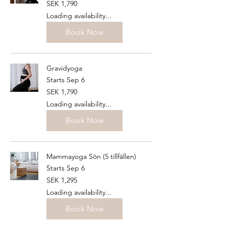
1,790
SEK 1,790
Swedish
kronor
Loading availability...
Book Now
Gravidyoga
Starts Sep 6
1,790
SEK 1,790
Swedish
kronor
Loading availability...
Book Now
Mammayoga Sön (5 tillfällen)
Starts Sep 6
1,295
SEK 1,295
Swedish
kronor
Loading availability...
Book Now