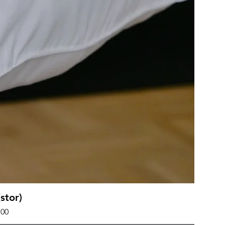
iew
stor)
.00