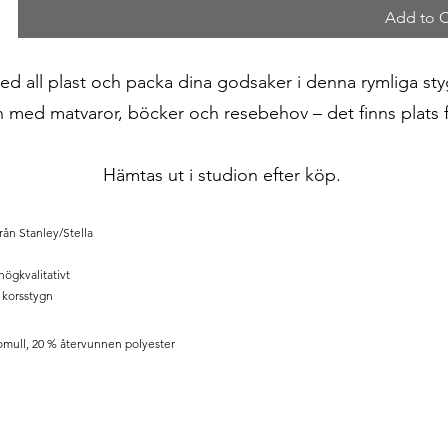
Add to C
med all plast och packa dina godsaker i denna rymliga st
n med matvaror, böcker och resebehov – det finns plats fö
Hämtas ut i studion efter köp.
ån Stanley/Stella
högkvalitativt
 korsstygn
omull, 20 % återvunnen polyester