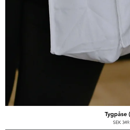
Quick V
Tygpåse (
Price
SEK 349