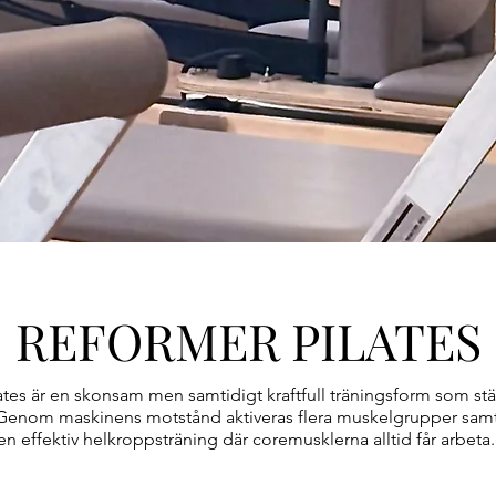
REFORMER PILATES
ates är en skonsam men samtidigt kraftfull träningsform som st
. Genom maskinens motstånd aktiveras flera muskelgrupper samti
en effektiv helkroppsträning där coremusklerna alltid får arbeta