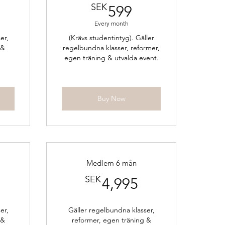
99SEK
599SEK
SEK
599
Every month
er,
(Krävs studentintyg). Gäller
 &
regelbundna klasser, reformer,
egen träning & utvalda event.
Buy Now
Medlem 6 mån
,800SEK
4,995SEK
SEK
4,995
er,
Gäller regelbundna klasser,
 &
reformer, egen träning &