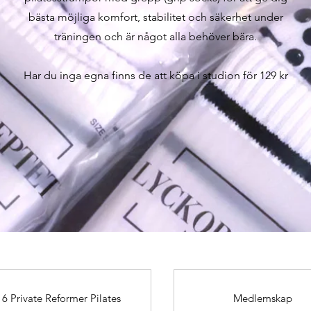
bästa möjliga komfort, stabilitet och säkerhet under
träningen och är något alla behöver bära.
Har du inga egna finns de att köpa i studion för 129 kr
6 Private Reformer Pilates
Medlemskap