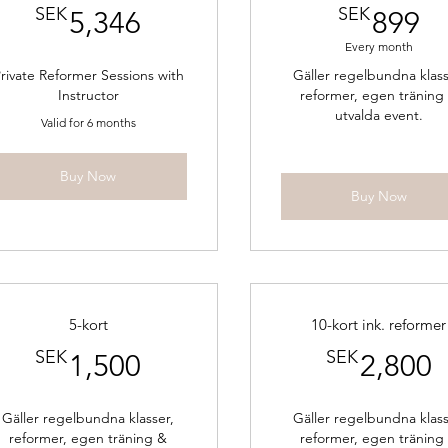
5,346SEK
8
SEK
SEK
5,346
899
Every month
rivate Reformer Sessions with
Gäller regelbundna klass
Instructor
reformer, egen träning
utvalda event.
Valid for 6 months
Buy Now
Buy Now
5-kort
10-kort ink. reformer
1,500SEK
2
SEK
SEK
1,500
2,800
Gäller regelbundna klasser,
Gäller regelbundna klass
reformer, egen träning &
reformer, egen träning