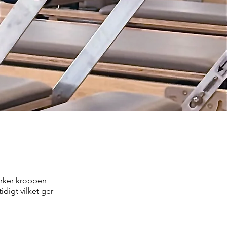
ärker kroppen
digt vilket ger
.