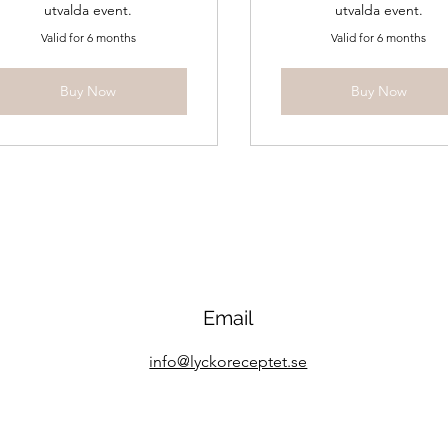
utvalda event.
utvalda event.
Valid for 6 months
Valid for 6 months
Buy Now
Buy Now
Email
info@lyckoreceptet.se