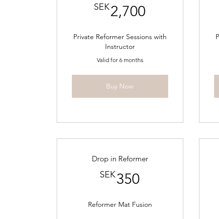
2,700SEK
SEK
2,700
Private Reformer Sessions with
P
Instructor
Valid for 6 months
Buy Now
Drop in Reformer
350SEK
SEK
350
Reformer Mat Fusion