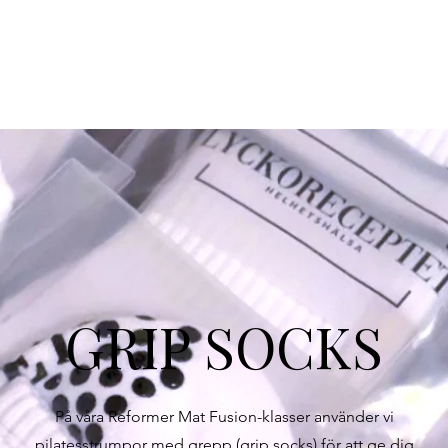
GRIP SOCKS
På våra Reformer Mat Fusion-klasser använder vi
pilatesstrumpor med grepp (grip socks) för att ge dig