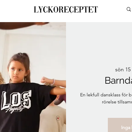
sön 15
Barnd
En lekfull dansklass för b
rörelse tillsam
Inga b