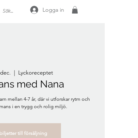
Logga in
 dec.
  |  
Lyckoreceptet
ans med Nana
arn mellan 4-7 år, där vi utforskar rytm och
mans i en trygg och rolig miljö.
iljetter till försäljning