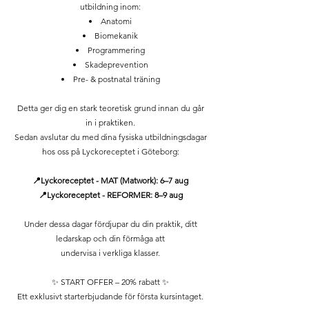
utbildning inom:
Anatomi
Biomekanik
Programmering
Skadeprevention
Pre- & postnatal träning
Detta ger dig en stark teoretisk grund innan du går
in i praktiken.
Sedan avslutar du med dina fysiska utbildningsdagar
hos oss på Lyckoreceptet i Göteborg:
📍Lyckoreceptet - MAT (Matwork): 6–7 aug
📍Lyckoreceptet - REFORMER: 8–9 aug
Under dessa dagar fördjupar du din praktik, ditt
ledarskap och din förmåga att
undervisa i verkliga klasser.
✨ START OFFER – 20% rabatt ✨
Ett exklusivt starterbjudande för första kursintaget.