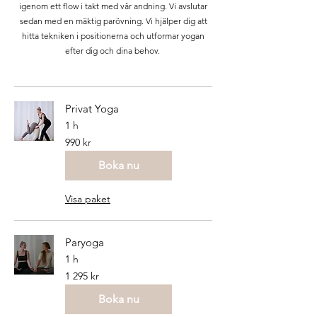
igenom ett flow i takt med vår andning. Vi avslutar
sedan med en mäktig parövning. Vi hjälper dig att
hitta tekniken i positionerna och utformar yogan
efter dig och dina behov.
Privat Yoga
1 h
990
990 kr
svenska
kronor
Boka nu
Visa paket
Paryoga
1 h
1 295
1 295 kr
svenska
kronor
Boka nu