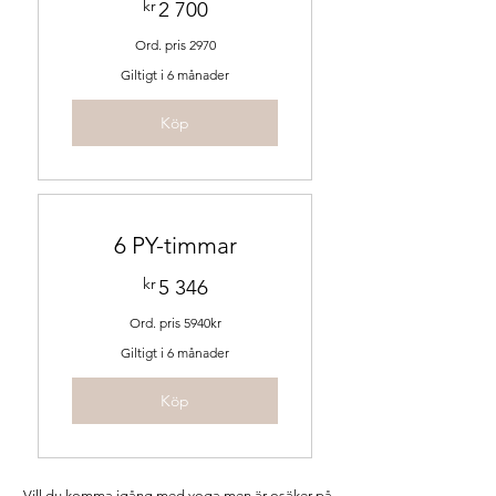
kr
2 700kr
2 700
Ord. pris 2970
Giltigt i 6 månader
Köp
6 PY-timmar
kr
5 346kr
5 346
Ord. pris 5940kr
Giltigt i 6 månader
Köp
Vill du komma igång med yoga men är osäker på