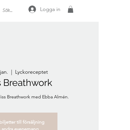
Logga in
jan.
  |  
Lyckoreceptet
s Breathwork
Bliss Breathwork med Ebba Almén.
iljetter till försäljning
 andra evenemang