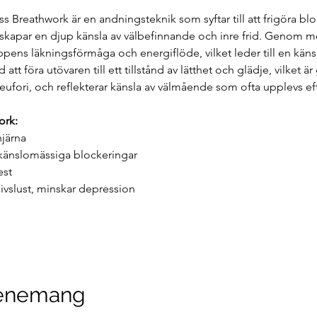
ss Breathwork är en andningsteknik som syftar till att frigöra bl
 skapar en djup känsla av välbefinnande och inre frid. Genom 
pens läkningsförmåga och energiflöde, vilket leder till en känsla
att föra utövaren till ett tillstånd av lätthet och glädje, vilket 
ufori, och reflekterar känsla av välmående som ofta upplevs eft
ork:
hjärna
känslomässiga blockeringar
est
ivslust, minskar depression
venemang