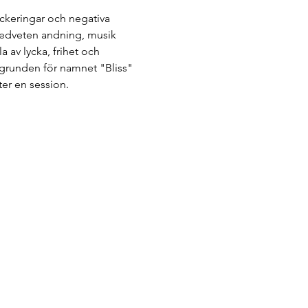
ockeringar och negativa 
medveten andning, musik 
 av lycka, frihet och 
är grunden för namnet "Bliss" 
er en session.