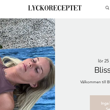
lör 25 
Blis
Välkommen till 
Inga b
Se