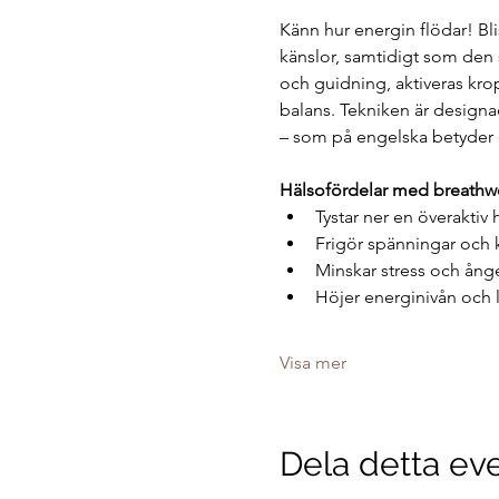
Känn hur energin flödar! Bli
känslor, samtidigt som den
och guidning, aktiveras krop
balans. Tekniken är designad 
– som på engelska betyder e
Hälsofördelar med breathw
Tystar ner en överaktiv 
Frigör spänningar och 
Minskar stress och ång
Höjer energinivån och l
Visa mer
Dela detta e