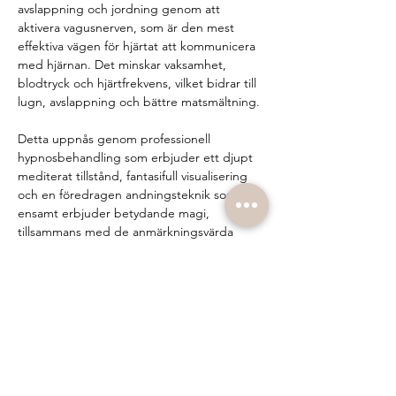
avslappning och jordning genom att 
aktivera vagusnerven, som är den mest 
effektiva vägen för hjärtat att kommunicera 
med hjärnan. Det minskar vaksamhet, 
blodtryck och hjärtfrekvens, vilket bidrar till 
lugn, avslappning och bättre matsmältning.
Detta uppnås genom professionell 
hypnosbehandling som erbjuder ett djupt 
mediterat tillstånd, fantasifull visualisering 
och en föredragen andningsteknik som 
ensamt erbjuder betydande magi, 
tillsammans med de anmärkningsvärda 
effekterna av ljudfunktionerna i 9D. Detta är 
en blandning av olika frekvenser och 
våglängder som finns i naturen och har 
fångats av människan och sedan integrerats 
i modern ljudteknologi, vilket skapar vackra 
och kraftfulla effekter på oss, såsom att 
sakta ner hjärnans frekvens och återställa 
balans och vila i kroppens energi.