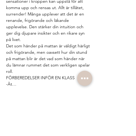
sensationer i kroppen kan uppstå för att 
komma upp och rensas ut. Allt är tillåtet, 
surrender! Många upplever att det är en 
renande, frigörande och läkande 
upplevelse. Den stärker din intuition och 
ger dig djupare insikter och en rikare syn 
på livet.  
Det som händer på mattan är väldigt härligt 
och frigörande, men oavsett hur din stund 
på mattan blir är det vad som händer när 
du lämnar rummet det som verkligen spelar 
roll.  
FÖRBEREDELSER INFÖR EN KLASS 
-Ät…
Visa mer
Biljetter
Försäljning avslutad