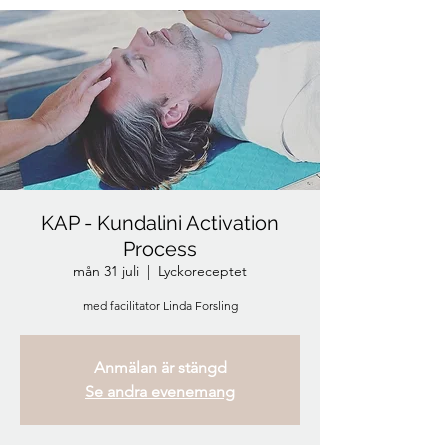
KAP - Kundalini Activation
Process
mån 31 juli
  |  
Lyckoreceptet
Anmälan är stängd
Se andra evenemang