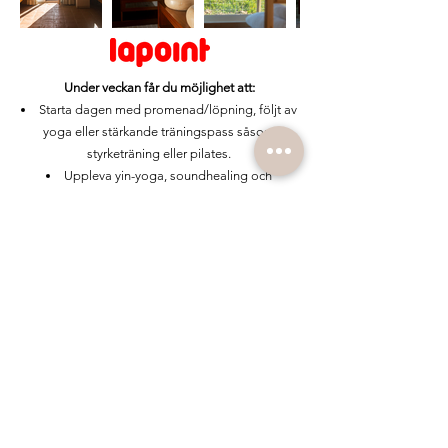
Under veckan får du möjlighet att:
Starta dagen med promenad/löpning, följt av
yoga eller stärkande träningspass såsom
styrketräning eller pilates.
Uppleva yin-yoga, soundhealing och
djupandning för att släppa spänningar, öka
rörligheten och landa i nuet.
Lära dig att hantera stress genom verktyg
som tacksamhetsövningar, medveten närvaro
och reflektion.
Träna utefter din förmåga med funktionella
rörelser för styrka och stabilitet.
Om Alentejo:
Alentejo är en stillsam och genuin del av
Portugal, känd för sina öppna landskap, böljande
vinfält och närheten till havet. Här möts du av sol,