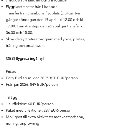
7 frukostar, 4 luncher och 5 middagar
Flygplatstransfer från Lissabon.
Transfer från Lissabons flygplats (LIS) går två
gånger söndagen den 19 april - kl 12.00 och kl
17.00. Från Alentejo den 26 april går transfer kl
06.00 och 15.00.
Skräddarsytt retreatprogram med yoga, pilates,
träning och breathwork
OBS! flygresa ingår ej!
Priser:
Early Bird t.o.m. dec 2025: 820 EUR/person
Från jan 2026: 849 EUR/person
Tillägg:
1 surflektion: 60 EUR/person
Paket med 5 lektioner: 287 EUR/person
Möjlighet till extra aktiviteter mot kostnad: spa,
ridning, vinprovning