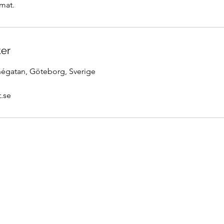
emat.
ter
négatan, Göteborg, Sverige
.se