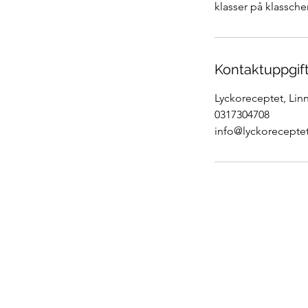
klasser på klassch
Kontaktuppgif
Lyckoreceptet, Lin
0317304708
info@lyckoreceptet