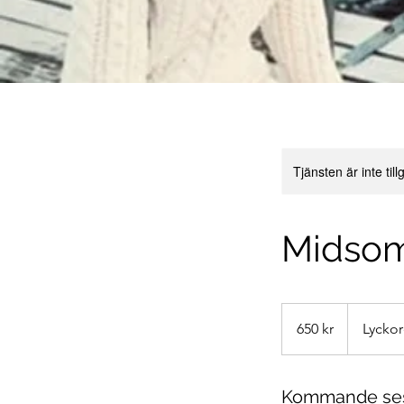
Tjänsten är inte til
Midsom
650
svenska
650 kr
Lyckor
kronor
Kommande ses