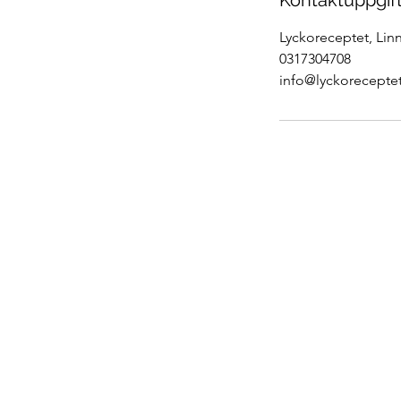
Kontaktuppgif
Lyckoreceptet, Lin
0317304708
info@lyckoreceptet