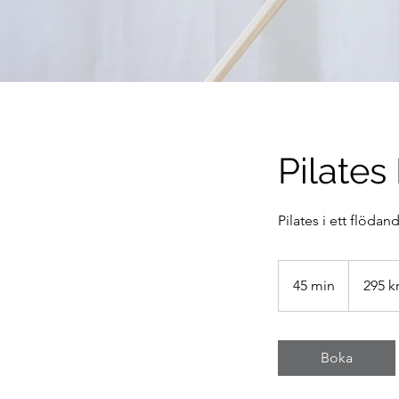
Pilates
Pilates i ett flödan
295
svenska
45 min
4
295 k
kronor
5
m
i
Boka
n