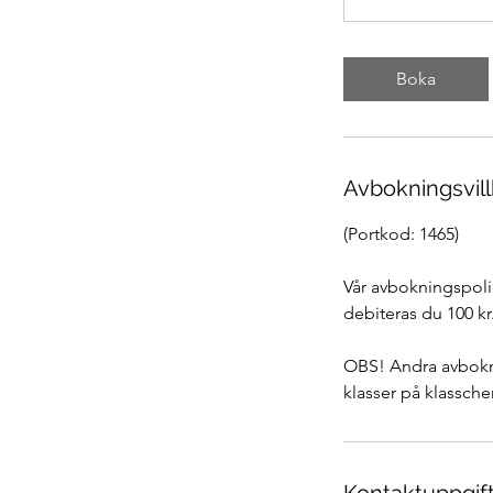
Boka
Avbokningsvill
(Portkod: 1465)
Vår avbokningspolic
debiteras du 100 kr
OBS! Andra avbokni
klasser på klassch