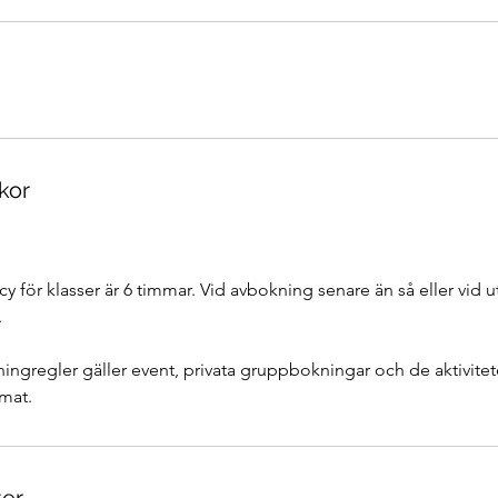
kor
y för klasser är 6 timmar. Vid avbokning senare än så eller vid 
.
ngregler gäller event, privata gruppbokningar och de aktivitet
emat.