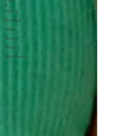
&
träning
Massage
Hälsa
Recept
Närvaro
stjärntecken