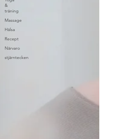
&
träning
Massage
Hälsa
Recept
Närvaro
stjärntecken