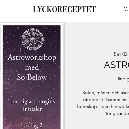
Sat 02
AST
Lär di
Solen, månen och asce
astrologi; tillsammans 
horoskop. I den här works
tongivande 