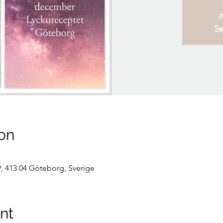
A
Se
on
, 413 04 Göteborg, Sverige
nt