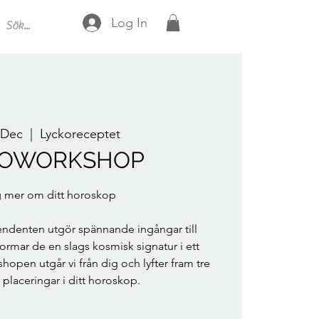
Log In
 Dec
  |  
Lyckoreceptet
ROWORKSHOP
g mer om ditt horoskop
ndenten utgör spännande ingångar till
formar de en slags kosmisk signatur i ett
hopen utgår vi från dig och lyfter fram tre
placeringar i ditt horoskop.