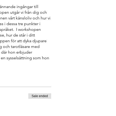
nnande ingångar till
open utgår vi från dig och
nen vårt känsloliv och hur vi
s i dessa tre punkter i
ka språket. I workshopen
 hur de står i ditt
ppen för att dyka djupare
og och tarotläsare med
 där hon erbjuder
, en sysselsättning som hon
m berättelser, mytologi och
al om solen, månen och
kop. Workshopen vänder sig
 fördjupning för dig som
skop.
Sale ended