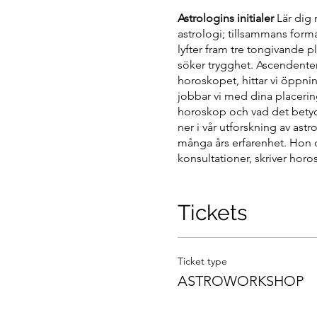
Astrologins initialer
Lär dig 
astrologi; tillsammans form
lyfter fram tre tongivande pl
söker trygghet. Ascendenten 
horoskopet, hittar vi öppning
jobbar vi med dina placerin
horoskop och vad det betyde
ner i vår utforskning av ast
många års erfarenhet. Hon 
konsultationer, skriver hor
väver ihop med sin magiska 
lekens betydelse för förän
ascendenten i de olika teck
Tickets
till dig som är nyfiken på a
redan kan litegrann. VI jobb
Ticket type
ASTROWORKSHOP