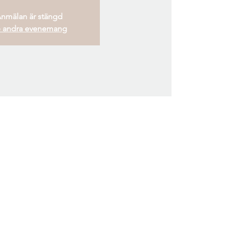
nmälan är stängd
 andra evenemang