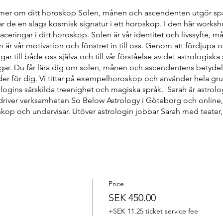
mer om ditt horoskop Solen, månen och ascendenten utgör spä
ar de en slags kosmisk signatur i ett horoskop. I den här worksh
aceringar i ditt horoskop. Solen är vår identitet och livssyfte, må
är vår motivation och fönstret in till oss. Genom att fördjupa os
ar till både oss själva och till vår förståelse av det astrologis
gar. Du får lära dig om solen, månen och ascendentens betydelse,
r för dig. Vi tittar på exempelhoroskop och använder hela gru
rologins särskilda treenighet och magiska språk. Sarah är astrol
driver verksamheten So Below Astrology i Göteborg och online,
oskop och undervisar. Utöver astrologin jobbar Sarah med teater
praktik. Som teaterhäxa och astrolog får Sarah allt att handla o
dring och fördjupning.
Efter workshopen får du med dig materi
nen och en beskrivning av dessa tre punkter i ditt eget horos
tt lära dig mer om astrologi, passar för både nybörjare och som
ar interaktivt och du får chans att lära dig mer om just ditt horo
Price
SEK 450.00
+SEK 11.25 ticket service fee