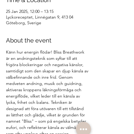
Time & Location
25 Jan 2025, 12:00 – 13:15
Lyckoreceptet, Linnégatan 9, 413 04
Göteborg, Sverige
About the event
Känn hur energin flödar! Bliss Breathwork 
är en andningsteknik som syftar till att 
frigöra blockeringar och negativa känslor, 
samtidigt som den skapar en djup känsla av 
välbefinnande och inre frid. Genom 
medveten andning, musik och guidning, 
aktiveras kroppens läkningsförmåga och 
energiflöde, vilket leder till en känsla av 
lycka, frihet och balans. Tekniken är 
designad att föra utövaren till ett tillstånd 
av lätthet och glädje, vilket är grunden för 
namnet "Bliss" – som på engelska betyder 
eufori, och reflekterar känsla av välmående 
som ofta upplevs efter en session.