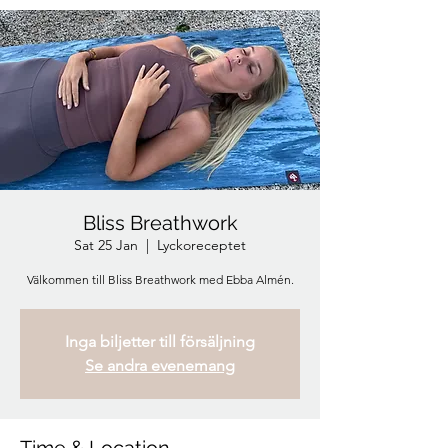
Bliss Breathwork
Sat 25 Jan
  |  
Lyckoreceptet
Välkommen till Bliss Breathwork med Ebba Almén.
Inga biljetter till försäljning
Se andra evenemang