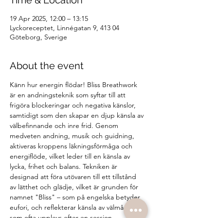
Time & Location
19 Apr 2025, 12:00 – 13:15
Lyckoreceptet, Linnégatan 9, 413 04
Göteborg, Sverige
About the event
Känn hur energin flödar! Bliss Breathwork 
är en andningsteknik som syftar till att 
frigöra blockeringar och negativa känslor, 
samtidigt som den skapar en djup känsla av 
välbefinnande och inre frid. Genom 
medveten andning, musik och guidning, 
aktiveras kroppens läkningsförmåga och 
energiflöde, vilket leder till en känsla av 
lycka, frihet och balans. Tekniken är 
designad att föra utövaren till ett tillstånd 
av lätthet och glädje, vilket är grunden för 
namnet "Bliss" – som på engelska betyder 
eufori, och reflekterar känsla av välmående 
som ofta upplevs efter en session.