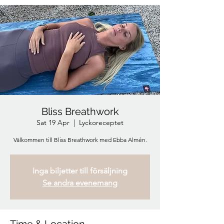
Bliss Breathwork
Sat 19 Apr
  |  
Lyckoreceptet
Välkommen till Bliss Breathwork med Ebba Almén.
Inga biljetter till försäljning
Se andra evenemang