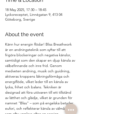
Time & Location
18 May 2025, 17:30 – 18:45
Lyckoreceptet, Linnégatan 9, 413 04
Göteborg, Sverige
About the event
Känn hur energin flödar! Bliss Breathwork 
är en andningsteknik som syftar till att 
frigöra blockeringar och negativa känslor, 
samtidigt som den skapar en djup känsla av 
välbefinnande och inre frid. Genom 
medveten andning, musik och guidning, 
aktiveras kroppens läkningsförmåga och 
energiflöde, vilket leder till en känsla av 
lycka, frihet och balans. Tekniken är 
designad att föra utövaren till ett tillstånd 
av lätthet och glädje, vilket är grunden för 
namnet "Bliss" – som på engelska betyder 
eufori, och reflekterar känsla av välmående 
som ofta upplevs efter en session.