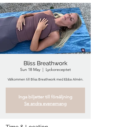
Bliss Breathwork
Sun 18 May
  |  
Lyckoreceptet
Välkommen till Bliss Breathwork med Ebba Almén.
Inga biljetter till försäljning
Se andra evenemang