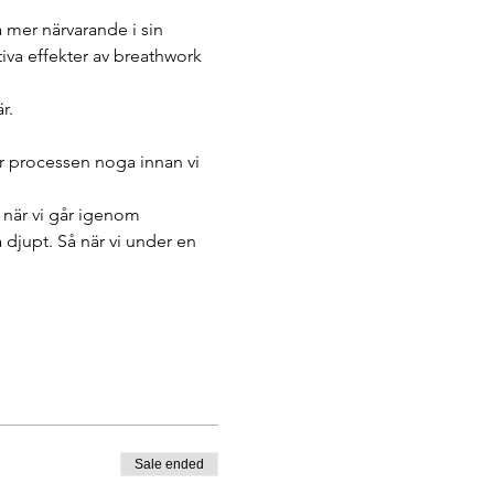
a mer närvarande i sin 
va effekter av breathwork 
r. 
 processen noga innan vi 
 när vi går igenom 
a djupt. Så när vi under en 
Sale ended