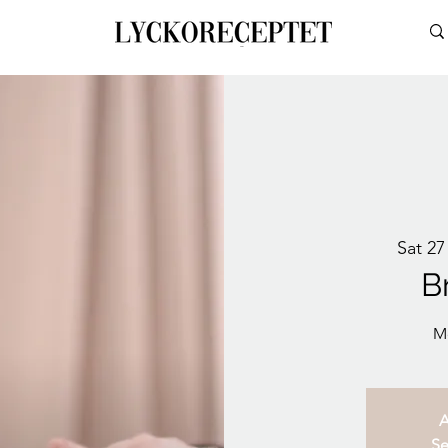
Sat 27
B
M
A
Se