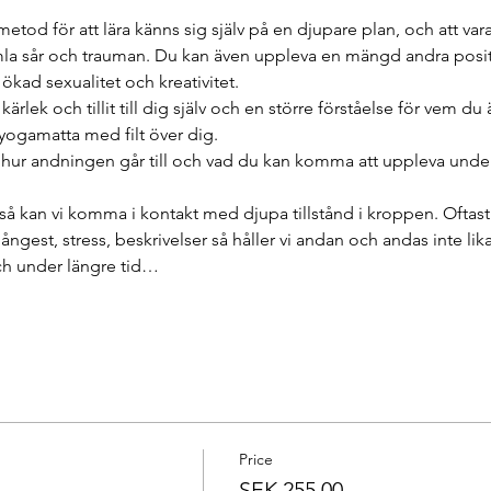
metod för att lära känns sig själv på en djupare plan, och att var
mla sår och trauman. Du kan även uppleva en mängd andra positi
kad sexualitet och kreativitet.
lek och tillit till dig själv och en större förståelse för vem du ä
yogamatta med filt över dig.
ur andningen går till och vad du kan komma att uppleva under
å kan vi komma i kontakt med djupa tillstånd i kroppen. Oftast
 ångest, stress, beskrivelser så håller vi andan och andas inte lik
ch under längre tid…
Price
SEK 255.00