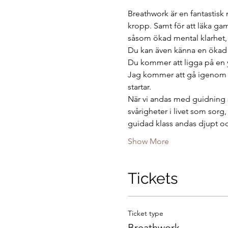
Breathwork är en fantastisk 
kropp. Samt för att läka ga
såsom ökad mental klarhet, ö
Du kan även känna en ökad kär
Du kommer att ligga på en 
Jag kommer att gå igenom h
startar.
När vi andas med guidning s
svårigheter i livet som sorg,
guidad klass andas djupt o
Show More
Tickets
Ticket type
Breathwork