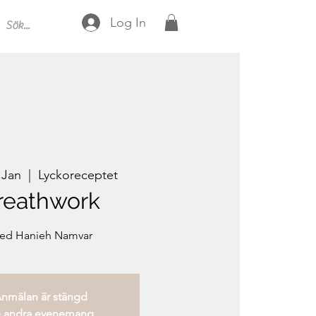
Log In
 Jan
  |  
Lyckoreceptet
reathwork
ed Hanieh Namvar
nmälan är stängd
 andra evenemang