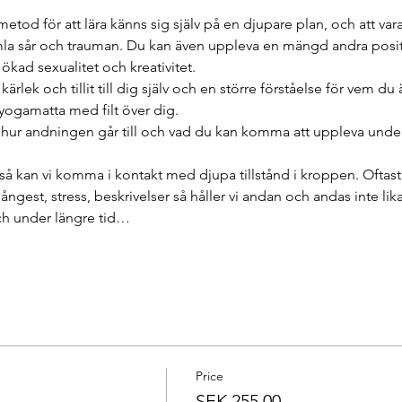
metod för att lära känns sig själv på en djupare plan, och att var
mla sår och trauman. Du kan även uppleva en mängd andra positi
kad sexualitet och kreativitet.
lek och tillit till dig själv och en större förståelse för vem du ä
yogamatta med filt över dig.
ur andningen går till och vad du kan komma att uppleva under
å kan vi komma i kontakt med djupa tillstånd i kroppen. Oftast
 ångest, stress, beskrivelser så håller vi andan och andas inte lik
ch under längre tid…
Price
SEK 255.00