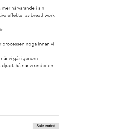
a mer närvarande i sin 
va effekter av breathwork 
r. 
 processen noga innan vi 
 när vi går igenom 
a djupt. Så när vi under en 
Sale ended