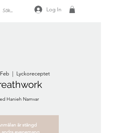
Log In
 Feb
  |  
Lyckoreceptet
reathwork
ed Hanieh Namvar
nmälan är stängd
 andra evenemang