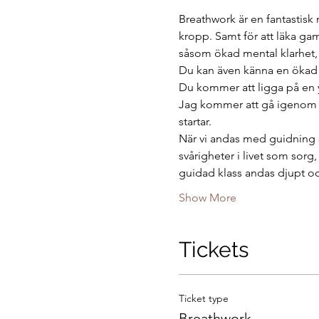
Breathwork är en fantastisk 
kropp. Samt för att läka ga
såsom ökad mental klarhet, ö
Du kan även känna en ökad kär
Du kommer att ligga på en 
Jag kommer att gå igenom h
startar.
När vi andas med guidning s
svårigheter i livet som sorg,
guidad klass andas djupt o
Show More
Tickets
Ticket type
Breathwork