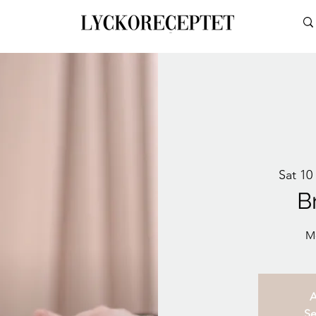
Sat 10
B
M
A
Se