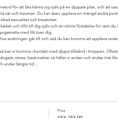
metod för att lära känns sig själv på en djupare plan, och att var
mla sår och trauman. Du kan även uppleva en mängd andra positi
kad sexualitet och kreativitet.
lek och tillit till dig själv och en större förståelse för vem du ä
yogamatta med filt över dig.
ur andningen går till och vad du kan komma att uppleva under
å kan vi komma i kontakt med djupa tillstånd i kroppen. Oftast
 ångest, stress, beskrivelser så håller vi andan och andas inte lik
ch under längre tid…
Price
SEK 255.00