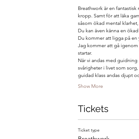
Breathwork är en fantastisk 
kropp. Samt för att läka ga
såsom ökad mental klarhet, ö
Du kan även känna en ökad kär
Du kommer att ligga på en 
Jag kommer att gå igenom h
startar.
När vi andas med guidning s
svårigheter i livet som sorg,
guidad klass andas djupt o
Show More
Tickets
Ticket type
Breathwork