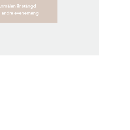
nmälan är stängd
 andra evenemang