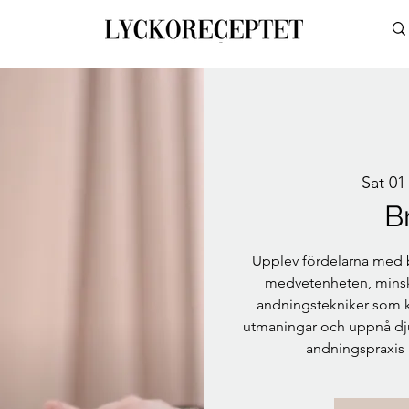
Sat 01
B
Upplev fördelarna med b
medvetenheten, minska
andningstekniker som k
utmaningar och uppnå dj
andningspraxis 