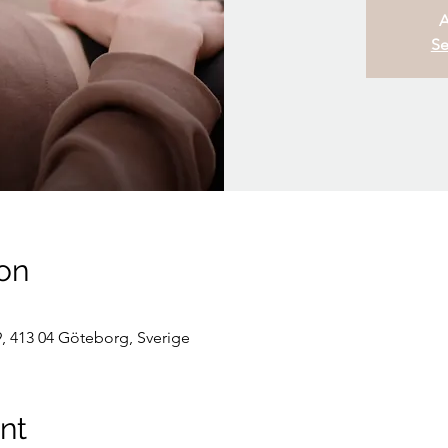
A
Se
on
, 413 04 Göteborg, Sverige
nt