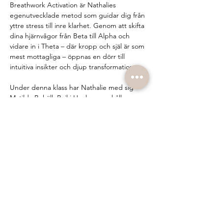
Breathwork Activation är Nathalies 
egenutvecklade metod som guidar dig från 
yttre stress till inre klarhet. Genom att skifta 
dina hjärnvågor från Beta till Alpha och 
vidare in i Theta – där kropp och själ är som 
mest mottagliga – öppnas en dörr till 
intuitiva insikter och djup transformation.
Under denna klass har Nathalie med sig 
Matilda Bohäll, Reiki Healer, som håller 
spacet tillsammans med henne. Matilda ger 
intuitiv healing där det behövs för 
deltagarna, vilket förstärker den djupa 
processen och skapar en ännu tryggare 
och mer magisk upplevelse.
Temat för klassen är 
"New Beginnings"
.
Det är dags att släppa taget om det som 
inte längre tjänar dig,…