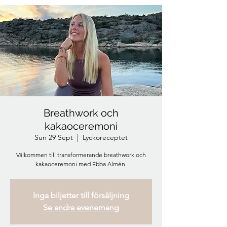
Breathwork och
kakaoceremoni
Sun 29 Sept
  |  
Lyckoreceptet
Välkommen till transformerande breathwork och
kakaoceremoni med Ebba Almén.
Inga biljetter till försäljning
Se andra evenemang