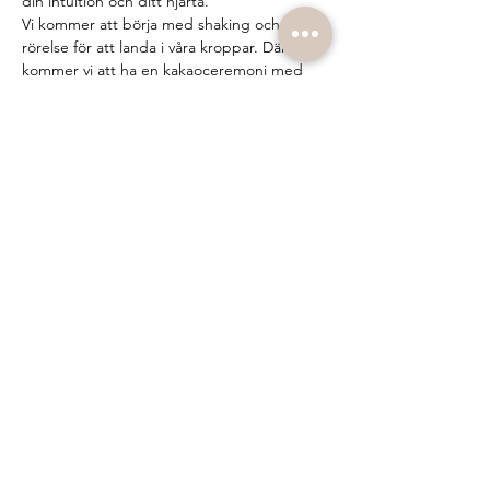
din intuition och ditt hjärta.
Vi kommer att börja med shaking och 
rörelse för att landa i våra kroppar. Därefter 
kommer vi att ha en kakaoceremoni med 
ceremoniell kakao som är en helig 
plantmedicin för att öppna upp våra hjärtan 
och intuition. Vi använder oss även av 
breathwork som är ett kraftfullt verktyg för 
självläkning och personlig transformation. 
Genom ditt egna andetag kan du bland 
annat minska stress, rensa ut stagnerade 
känslor i kroppen, få djup återhämtning, 
stärka din…
Show More
Share this event