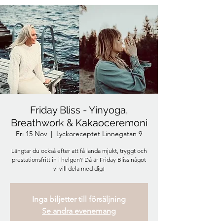
Friday Bliss - Yinyoga,
Breathwork & Kakaoceremoni
Fri 15 Nov
  |  
Lyckoreceptet Linnegatan 9
Längtar du också efter att få landa mjukt, tryggt och
prestationsfritt in i helgen? Då är Friday Bliss något
vi vill dela med dig!
Inga biljetter till försäljning
Se andra evenemang