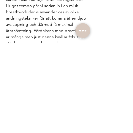
I lugnt tempo går vi sedan in i en mjuk 
breathwork där vi använder oss av olika 
andningstekniker för att komma åt en djup 
avslappning och därmed få maximal 
återhämtning. Fördelarna med breathwork 
är många men just denna kväll är fokus på 
att slappna av och bara landa. 
Både yinyogan och breathworken kommer 
att aktivera det parasympatiska 
nervsystemet, kroppens lugn- och ro 
system vilket kommer göra att du känner 
dig lugn och härlig när kvällen är slut. 
Föreberedelser:
 • Kom precis som du är me…
Show More
Share this event