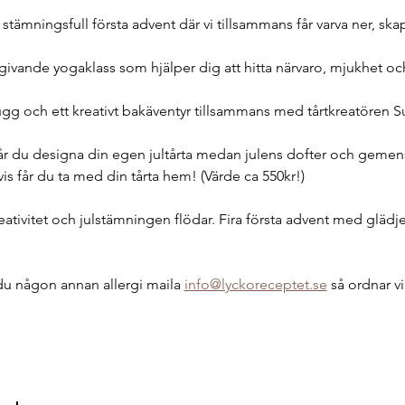
tämningsfull första advent där vi tillsammans får varva ner, ska
vande yogaklass som hjälper dig att hitta närvaro, mjukhet och i
tugg och ett kreativt bakäventyr tillsammans med tårtkreatören 
r du designa din egen jultårta medan julens dofter och geme
is får du ta med din tårta hem! (Värde ca 550kr!)
eativitet och julstämningen flödar. Fira första advent med gläd
r du någon annan allergi maila 
info@lyckoreceptet.se
 så ordnar v