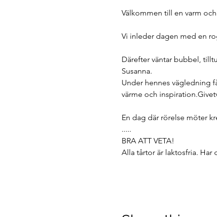
Välkommen till en varm och s
Vi inleder dagen med en rogi
Därefter väntar bubbel, till
Susanna. 
Under hennes vägledning få
värme och inspiration.Givetv
En dag där rörelse möter kr
.....
BRA ATT VETA!
Alla tårtor är laktosfria. Ha