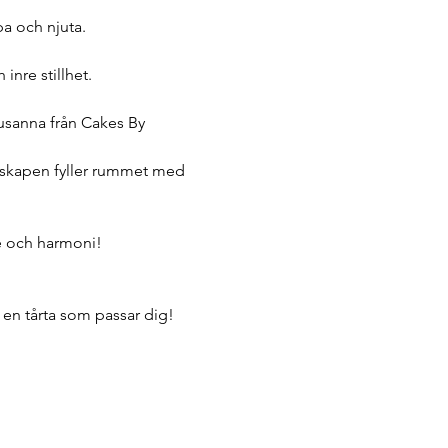
pa och njuta.
nre stillhet. 
Susanna från Cakes By 
nskapen fyller rummet med 
je och harmoni!
i en tårta som passar dig!