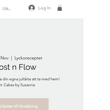
Log In
 Nov
  |  
Lyckoreceptet
ost n Flow
 din egna jultårta att ta med hem!
t: Cakes by Susanna
iljetter till försäljning