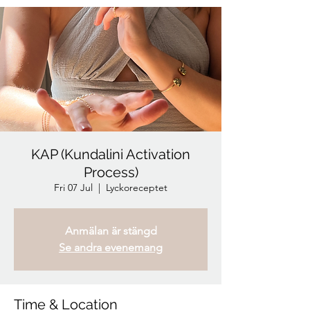
KAP (Kundalini Activation
Process)
Fri 07 Jul
  |  
Lyckoreceptet
Anmälan är stängd
Se andra evenemang
Time & Location