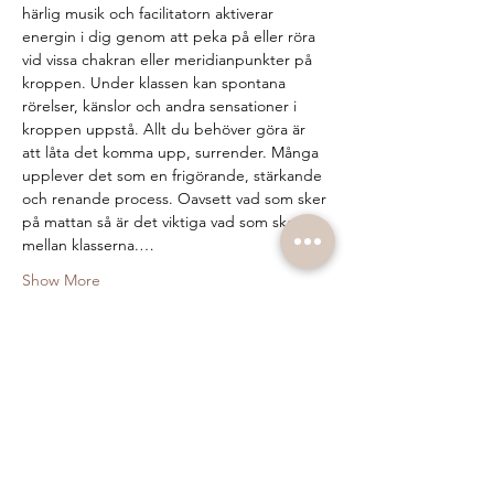
härlig musik och facilitatorn aktiverar 
energin i dig genom att peka på eller röra 
vid vissa chakran eller meridianpunkter på 
kroppen. Under klassen kan spontana 
rörelser, känslor och andra sensationer i 
kroppen uppstå. Allt du behöver göra är 
att låta det komma upp, surrender. Många 
upplever det som en frigörande, stärkande 
och renande process. Oavsett vad som sker 
på mattan så är det viktiga vad som sker 
mellan klasserna.…
Show More
Tickets
Sale ended
Ticket type
Kundalini Activation Process