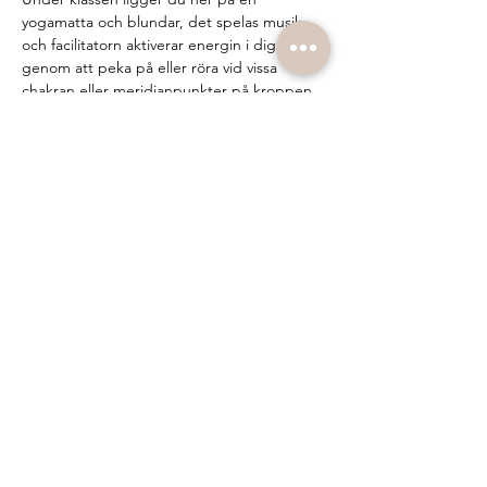
yogamatta och blundar, det spelas musik 
och facilitatorn aktiverar energin i dig 
genom att peka på eller röra vid vissa 
chakran eller meridianpunkter på kroppen. 
Under klassen kan spontana rörelser, 
känslor och andra sensationer i kroppen 
uppstå. Allt du behöver göra är att låta det 
komma upp, surrender. Många upplever 
det som en frigörande, stärkande och 
renande process. Oavsett vad som sker på 
mattan så är det viktiga vad som sker 
mellan…
Show More
Share this event