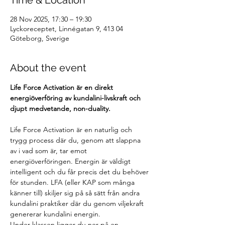
Time & Location
28 Nov 2025, 17:30 – 19:30
Lyckoreceptet, Linnégatan 9, 413 04
Göteborg, Sverige
About the event
Life Force Activation är en direkt 
energiöverföring av kundalini-livskraft och 
djupt medvetande, non-duality.
Life Force Activation är en naturlig och 
trygg process där du, genom att slappna 
av i vad som är, tar emot 
energiöverföringen. Energin är väldigt 
intelligent och du får precis det du behöver 
för stunden. LFA (eller KAP som många 
känner till) skiljer sig på så sätt från andra 
kundalini praktiker där du genom viljekraft 
genererar kundalini energin.
Under klassen ligger du ner på en 