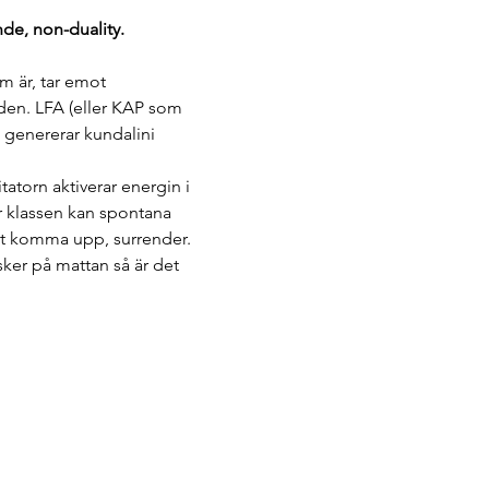
nde, non-duality.
m är, tar emot 
nden. LFA (eller KAP som 
t genererar kundalini 
atorn aktiverar energin i 
r klassen kan spontana 
det komma upp, surrender. 
er på mattan så är det 