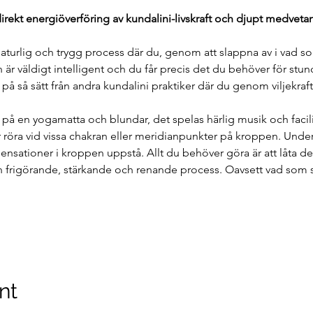
direkt energiöverföring av kundalini-livskraft och djupt medveta
naturlig och trygg process där du, genom att slappna av i vad so
är väldigt intelligent och du får precis det du behöver för stu
g på så sätt från andra kundalini praktiker där du genom viljekraf
på en yogamatta och blundar, det spelas härlig musik och facilit
 röra vid vissa chakran eller meridianpunkter på kroppen. Unde
sensationer i kroppen uppstå. Allt du behöver göra är att låta 
frigörande, stärkande och renande process. Oavsett vad som sk
nt