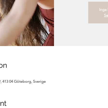
Inga b
Se
on
, 413 04 Göteborg, Sverige
nt