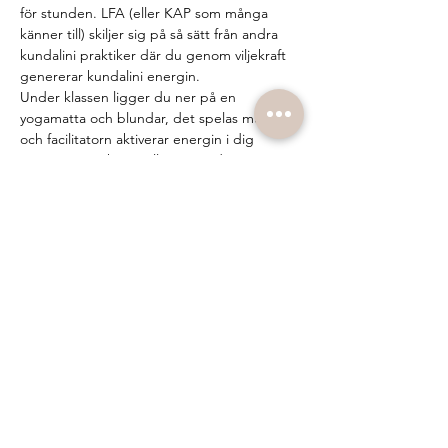
för stunden. LFA (eller KAP som många 
känner till) skiljer sig på så sätt från andra 
kundalini praktiker där du genom viljekraft 
genererar kundalini energin.
Under klassen ligger du ner på en 
yogamatta och blundar, det spelas musik 
och facilitatorn aktiverar energin i dig 
genom att peka på eller röra vid vissa 
chakran eller meridianpunkter på kroppen. 
Under klassen kan spontana rörelser, 
känslor och andra sensationer i kroppen 
uppstå. Allt du behöver göra är att låta det 
komma upp, surrender. Många upplever 
det som en frigörande, stärkande och 
renande process. Oavsett vad som sker på 
mattan så är det viktiga vad som sker 
mellan…
Show More