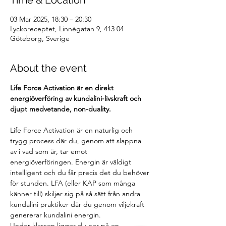
Time & Location
03 Mar 2025, 18:30 – 20:30
Lyckoreceptet, Linnégatan 9, 413 04
Göteborg, Sverige
About the event
Life Force Activation är en direkt 
energiöverföring av kundalini-livskraft och 
djupt medvetande, non-duality.
Life Force Activation är en naturlig och 
trygg process där du, genom att slappna 
av i vad som är, tar emot 
energiöverföringen. Energin är väldigt 
intelligent och du får precis det du behöver 
för stunden. LFA (eller KAP som många 
känner till) skiljer sig på så sätt från andra 
kundalini praktiker där du genom viljekraft 
genererar kundalini energin.
Under klassen ligger du ner på en 