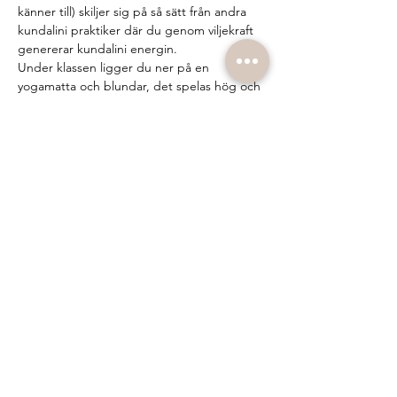
känner till) skiljer sig på så sätt från andra 
kundalini praktiker där du genom viljekraft 
genererar kundalini energin.
Under klassen ligger du ner på en 
yogamatta och blundar, det spelas hög och 
härlig musik och facilitatorn aktiverar 
energin i dig genom att peka på eller röra 
vid vissa chakran eller meridianpunkter på 
kroppen. Under klassen kan spontana 
rörelser, känslor och andra sensationer i 
kroppen uppstå. Allt du behöver göra är 
att låta det komma upp, surrender. Många 
upplever det som en frigörande, stärkande 
och renande process. Oavsett vad som sker 
på mattan så är det viktiga vad…
Show More
Share this event