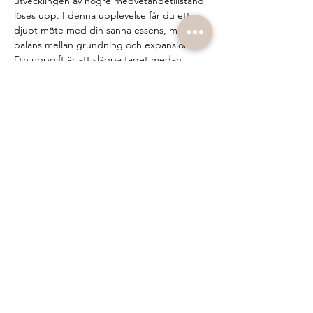
utvecklingen av högre medvetandetillstånd 
löses upp. I denna upplevelse får du ett 
djupt möte med din sanna essens, med 
balans mellan grundning och expansion.  
Din uppgift är att släppa taget medan 
facilitatorn intuitivt berör olika punkter på 
din fysiska kropp och överför energi i 
harmoni med ditt energifält. Förutom 
energiarbetet använder vi noggrant utvald 
musik som stöttar dig på resan genom att 
fördjupa och förhöja din upplevelse. Denna 
energi är din egen inneboende livskraft; 
facilitatorn agerar som en kanal för…
Show More
Share this event