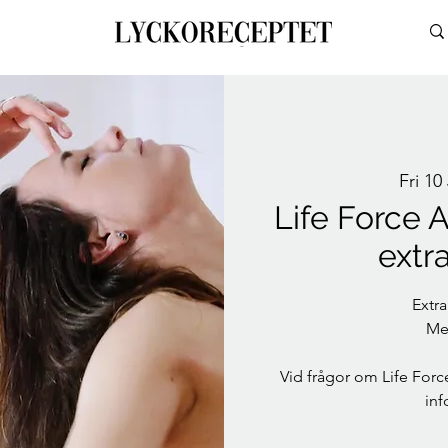
Fri 10
Life Force A
extr
Extra
Med
Vid frågor om Life Force
in