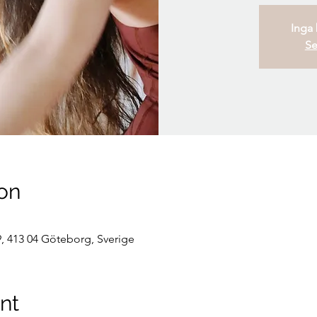
Inga b
Se
on
, 413 04 Göteborg, Sverige
nt