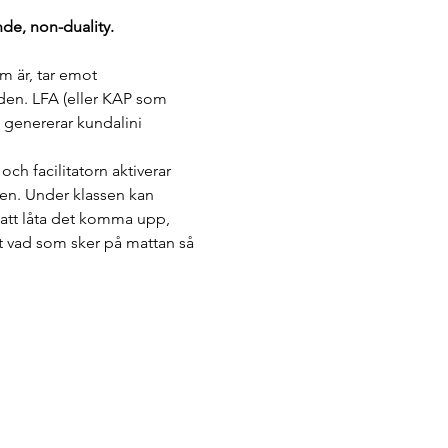
nde, non-duality.
m är, tar emot 
nden. LFA (eller KAP som 
t genererar kundalini 
h facilitatorn aktiverar 
pen. Under klassen kan 
 att låta det komma upp, 
 vad som sker på mattan så 