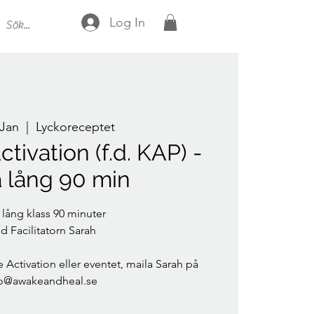
Log In
 Jan
  |  
Lyckoreceptet
ctivation (f.d. KAP) -
a lång 90 min
 lång klass 90 minuter
 Facilitatorn Sarah
 Activation eller eventet, maila Sarah på
fo@awakeandheal.se