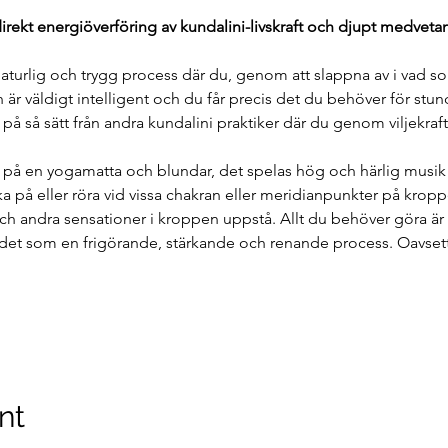
direkt energiöverföring av kundalini-livskraft och djupt medveta
naturlig och trygg process där du, genom att slappna av i vad so
är väldigt intelligent och du får precis det du behöver för stu
g på så sätt från andra kundalini praktiker där du genom viljekraf
 på en yogamatta och blundar, det spelas hög och härlig musik oc
a på eller röra vid vissa chakran eller meridianpunkter på krop
och andra sensationer i kroppen uppstå. Allt du behöver göra är
det som en frigörande, stärkande och renande process. Oavsett
nt