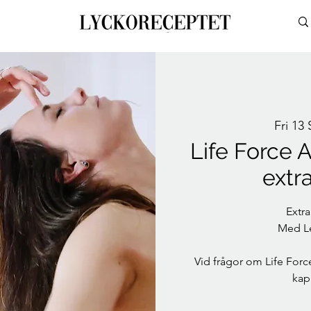
Fri 13
Life Force A
extr
Extra
Med Le
Vid frågor om Life Force
kap