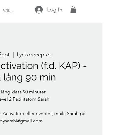
Log In
 Sept
  |  
Lyckoreceptet
ctivation (f.d. KAP) -
a lång 90 min
 lång klass 90 minuter
vel 2 Facilitatorn Sarah
 Activation eller eventet, maila Sarah på
bysarah@gmail.com