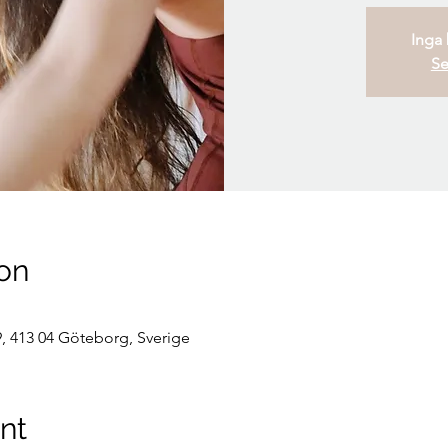
Inga b
Se
on
, 413 04 Göteborg, Sverige
nt