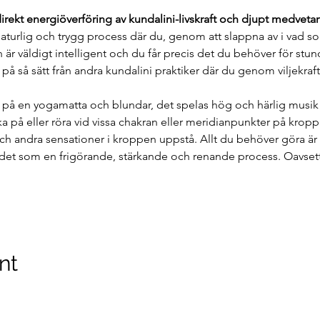
direkt energiöverföring av kundalini-livskraft och djupt medveta
naturlig och trygg process där du, genom att slappna av i vad so
är väldigt intelligent och du får precis det du behöver för stu
g på så sätt från andra kundalini praktiker där du genom viljekraf
 på en yogamatta och blundar, det spelas hög och härlig musik oc
a på eller röra vid vissa chakran eller meridianpunkter på krop
och andra sensationer i kroppen uppstå. Allt du behöver göra är
det som en frigörande, stärkande och renande process. Oavsett
nt