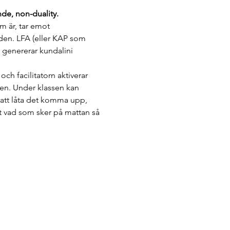
nde, non-duality.
m är, tar emot 
nden. LFA (eller KAP som 
t genererar kundalini 
h facilitatorn aktiverar 
pen. Under klassen kan 
 att låta det komma upp, 
 vad som sker på mattan så 