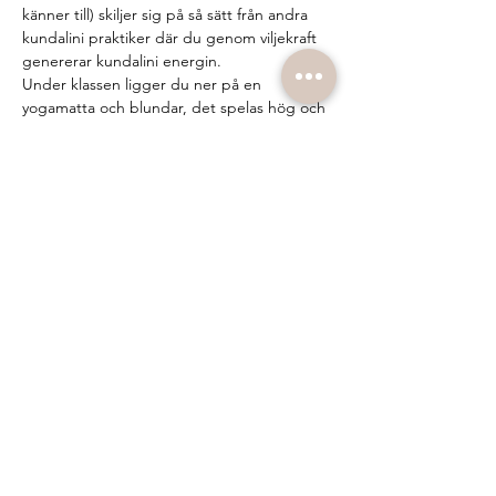
känner till) skiljer sig på så sätt från andra 
kundalini praktiker där du genom viljekraft 
genererar kundalini energin.
Under klassen ligger du ner på en 
yogamatta och blundar, det spelas hög och 
härlig musik och facilitatorn aktiverar 
energin i dig genom att peka på eller röra 
vid vissa chakran eller meridianpunkter på 
kroppen. Under klassen kan spontana 
rörelser, känslor och andra sensationer i 
kroppen uppstå. Allt du behöver göra är 
att låta det komma upp, surrender. Många 
upplever det som en frigörande, stärkande 
och renande process. Oavsett vad som sker 
på mattan så är det viktiga vad…
Show More
Share this event