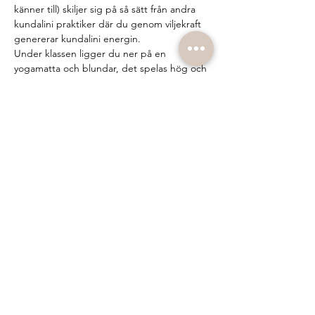
känner till) skiljer sig på så sätt från andra 
kundalini praktiker där du genom viljekraft 
genererar kundalini energin.
Under klassen ligger du ner på en 
yogamatta och blundar, det spelas hög och 
härlig musik och facilitatorn aktiverar 
energin i dig genom att peka på eller röra 
vid vissa chakran eller meridianpunkter på 
kroppen. Under klassen kan spontana 
rörelser, känslor och andra sensationer i 
kroppen uppstå. Allt du behöver göra är 
att låta det komma upp, surrender. Många 
upplever det som en frigörande, stärkande 
och renande process. Oavsett vad som sker 
på mattan så är det viktiga vad…
Show More
Share this event