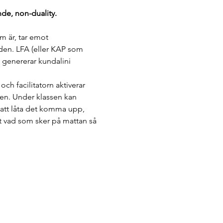
nde, non-duality.
m är, tar emot 
nden. LFA (eller KAP som 
t genererar kundalini 
h facilitatorn aktiverar 
pen. Under klassen kan 
 att låta det komma upp, 
 vad som sker på mattan så 