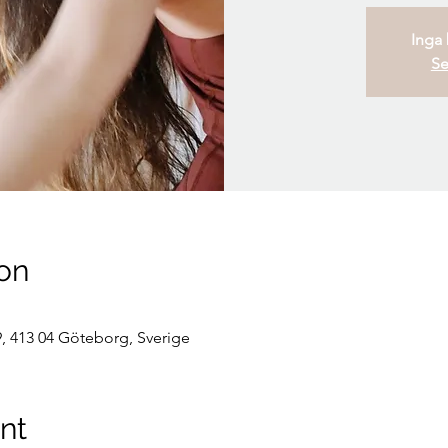
Inga b
Se
on
, 413 04 Göteborg, Sverige
nt