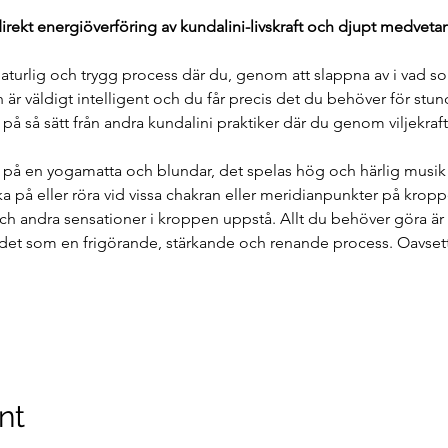
direkt energiöverföring av kundalini-livskraft och djupt medveta
naturlig och trygg process där du, genom att slappna av i vad so
är väldigt intelligent och du får precis det du behöver för stu
g på så sätt från andra kundalini praktiker där du genom viljekraf
 på en yogamatta och blundar, det spelas hög och härlig musik oc
a på eller röra vid vissa chakran eller meridianpunkter på krop
och andra sensationer i kroppen uppstå. Allt du behöver göra är
det som en frigörande, stärkande och renande process. Oavsett
nt