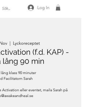
Log In
 Nov
  |  
Lyckoreceptet
ctivation (f.d. KAP) -
a lång 90 min
 lång klass 90 minuter
 Facilitatorn Sarah
 Activation eller eventet, maila Sarah på
fo@awakeandheal.se