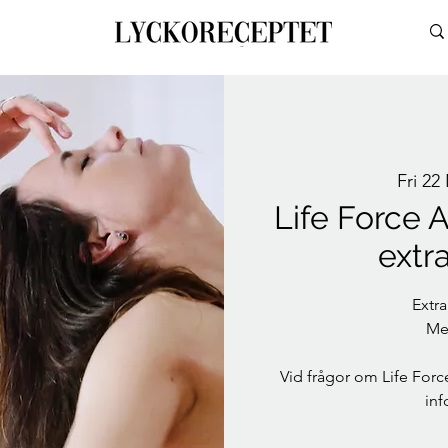
Fri 22
Life Force A
extr
Extra
Med
Vid frågor om Life Force
in