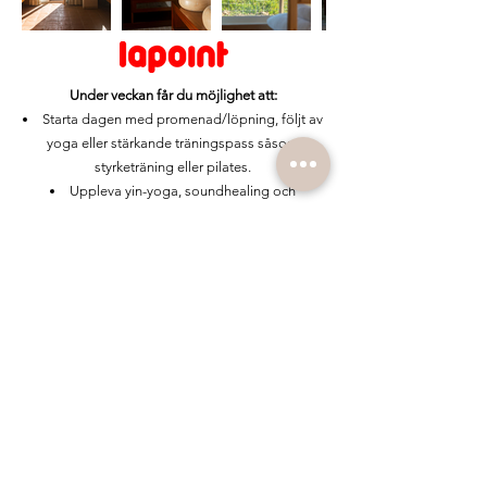
Under veckan får du möjlighet att:
Starta dagen med promenad/löpning, följt av
yoga eller stärkande träningspass såsom
styrketräning eller pilates.
Uppleva yin-yoga, soundhealing och
djupandning för att släppa spänningar, öka
rörligheten och landa i nuet.
Lära dig att hantera stress genom verktyg
som tacksamhetsövningar, medveten närvaro
och reflektion.
Träna utefter din förmåga med funktionella
rörelser för styrka och stabilitet.
Om Alentejo:
Alentejo är en stillsam och genuin del av
Portugal, känd för sina öppna landskap, böljande
vinfält och närheten till havet. Här möts du av sol,