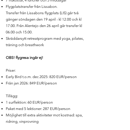
7 frukostar, 4 luncher och 5 middagar
Flygplatstransfer från Lissabon.
Transfer från Lissabons flygplats (LIS) går två
gånger söndagen den 19 april - kl 12.00 och kl
17.00. Från Alentejo den 26 april går transfer kl
06.00 och 15.00.
Skräddarsytt retreatprogram med yoga, pilates,
träning och breathwork
OBS! flygresa ingår ej!
Priser:
Early Bird t.o.m. dec 2025: 820 EUR/person
Från jan 2026: 849 EUR/person
Tillägg:
1 surflektion: 60 EUR/person
Paket med 5 lektioner: 287 EUR/person
Möjlighet till extra aktiviteter mot kostnad: spa,
ridning, vinprovning