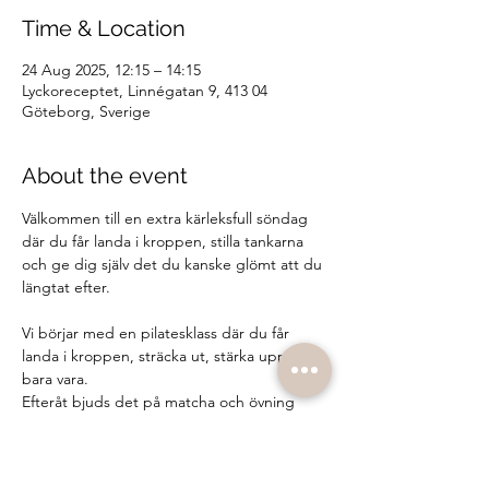
Time & Location
24 Aug 2025, 12:15 – 14:15
Lyckoreceptet, Linnégatan 9, 413 04
Göteborg, Sverige
About the event
Välkommen till en extra kärleksfull söndag 
där du får landa i kroppen, stilla tankarna 
och ge dig själv det du kanske glömt att du 
längtat efter.
Vi börjar med en pilatesklass där du får 
landa i kroppen, sträcka ut, stärka upp och 
bara vara.
Efteråt bjuds det på matcha och övning 
med enkla reflektionsfrågor på temat 
självkärlek.