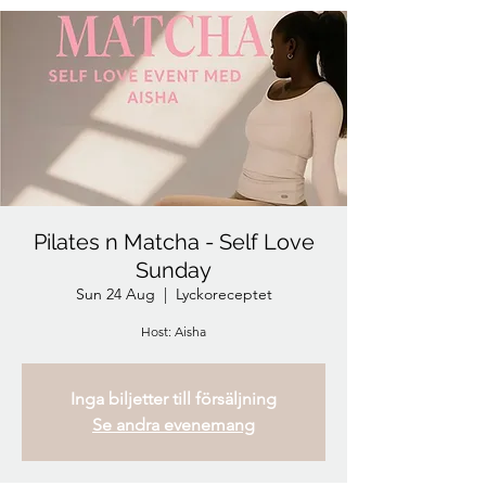
Pilates n Matcha - Self Love
Sunday
Sun 24 Aug
  |  
Lyckoreceptet
Host: Aisha
Inga biljetter till försäljning
Se andra evenemang