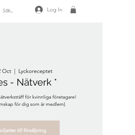
Log In
 Oct
  |  
Lyckoreceptet
es - Nätverk *
verksträff för kvinnliga företagare!
emskap för dig som är medlem)
iljetter till försäljning