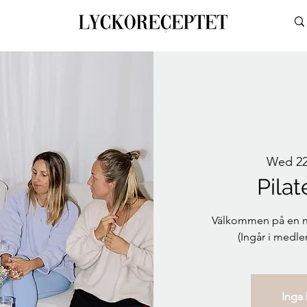
Wed 22
Pilat
Välkommen på en nät
(Ingår i medl
Inga b