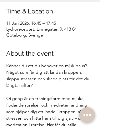
Time & Location
11 Jan 2026, 16:45 – 17:45
Lyckoreceptet, Linnégatan 9, 413 04
Göteborg, Sverige
About the event
Känner du att du behöver en mjuk paus?
Något som får dig att landa i kroppen, 
släppa stressen och skapa plats för det du 
längtar efter?
Qi gong är en träningsform med mjuka, 
flödande rörelser och medveten andning 
som hjälper dig att landa i kroppen, släppa 
stressen och hitta hem till dig själv – som 
meditation i rörelse. Här får du stilla 
tankarna, släppa på spänningar och fylla på 
med livsenergi.💫