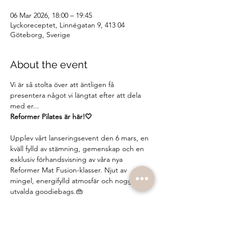
06 Mar 2026, 18:00 – 19:45
Lyckoreceptet, Linnégatan 9, 413 04
Göteborg, Sverige
About the event
Vi är så stolta över att äntligen få 
presentera något vi längtat efter att dela 
med er...
Reformer Pilates är här!🤍
Upplev vårt lanseringsevent den 6 mars, en 
kväll fylld av stämning, gemenskap och en 
exklusiv förhandsvisning av våra nya 
Reformer Mat Fusion-klasser. Njut av 
mingel, energifylld atmosfär och noggrant 
utvalda goodiebags.👜
Under eventet får du:
– Testa våra helt nya reformers