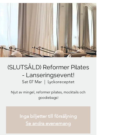
(SLUTSÅLD) Reformer Pilates
- Lanseringsevent!
Sat 07 Mar
  |  
Lyckoreceptet
Njut av mingel, reformer pilates, mocktails och
goodiebags!
Inga biljetter till försäljning
Se andra evenemang