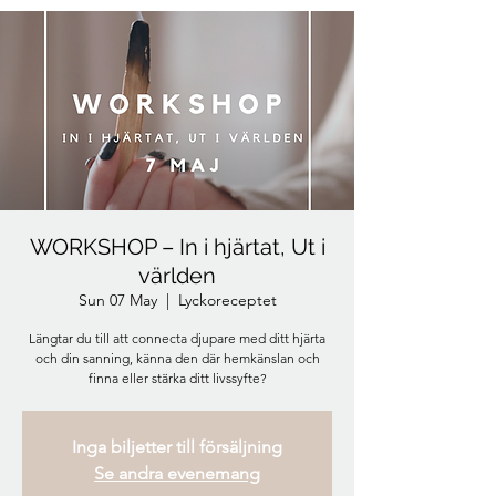
WORKSHOP – In i hjärtat, Ut i
världen
Sun 07 May
  |  
Lyckoreceptet
Längtar du till att connecta djupare med ditt hjärta
och din sanning, känna den där hemkänslan och
finna eller stärka ditt livssyfte?
Inga biljetter till försäljning
Se andra evenemang