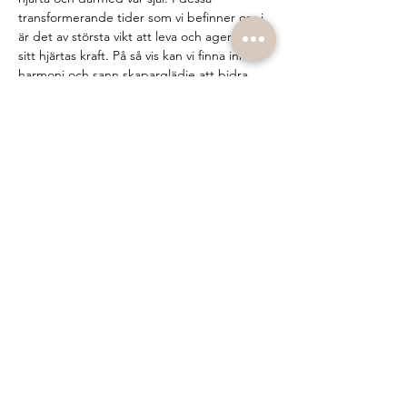
transformerande tider som vi befinner oss i 
är det av största vikt att leva och agera från 
sitt hjärtas kraft. På så vis kan vi finna inre 
harmoni och sann skaparglädje att bidra 
med just det som var och en av oss har som 
livssyften och bygga en bättre värld 
tillsammans- men det börjar alltid med dig 
själv! 
Vad kan du förvänta dig? – Två kortare samt 
två längre direktkanaliserade guidade 
meditationer där deltagarna kommer få 
olika aktiveringar och energiförhöjningar. 
(exakt vad som kommer att ske går…
Show More
Share this event