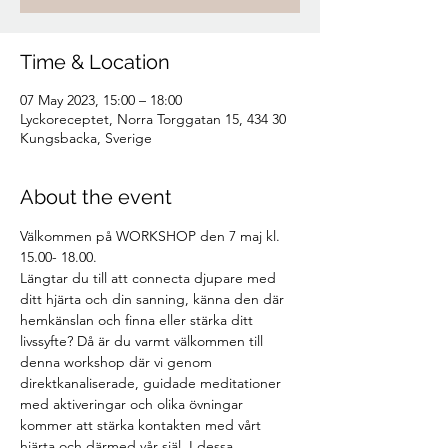
Time & Location
07 May 2023, 15:00 – 18:00
Lyckoreceptet, Norra Torggatan 15, 434 30
Kungsbacka, Sverige
About the event
Välkommen på WORKSHOP den 7 maj kl. 
15.00- 18.00.
Längtar du till att connecta djupare med 
ditt hjärta och din sanning, känna den där 
hemkänslan och finna eller stärka ditt 
livssyfte? Då är du varmt välkommen till 
denna workshop där vi genom 
direktkanaliserade, guidade meditationer 
med aktiveringar och olika övningar 
kommer att stärka kontakten med vårt 
hjärta och därmed vår själ. I dessa 