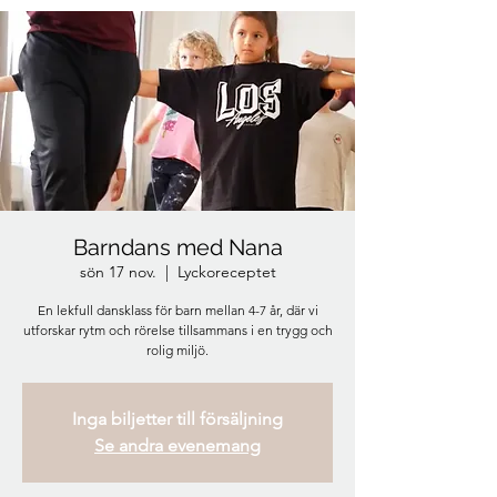
Barndans med Nana
sön 17 nov.
  |  
Lyckoreceptet
En lekfull dansklass för barn mellan 4-7 år, där vi
utforskar rytm och rörelse tillsammans i en trygg och
rolig miljö.
Inga biljetter till försäljning
Se andra evenemang