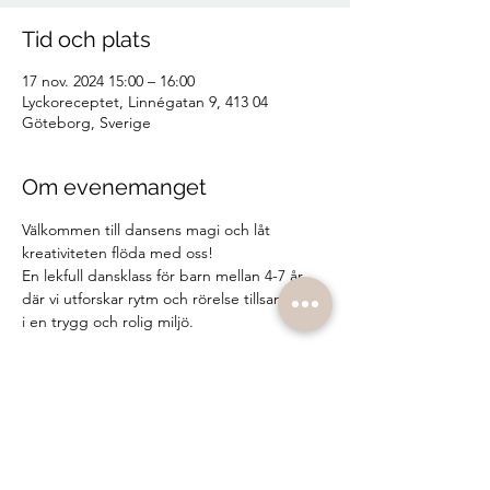
Tid och plats
17 nov. 2024 15:00 – 16:00
Lyckoreceptet, Linnégatan 9, 413 04
Göteborg, Sverige
Om evenemanget
Välkommen till dansens magi och låt 
kreativiteten flöda med oss! 
En lekfull dansklass för barn mellan 4-7 år, 
där vi utforskar rytm och rörelse tillsammans 
i en trygg och rolig miljö.
Ni kan förvänta er att:
Testa olika dansstilar bl.a breakdance
Öva på improvisation 
Öva på samarbete med andra barn